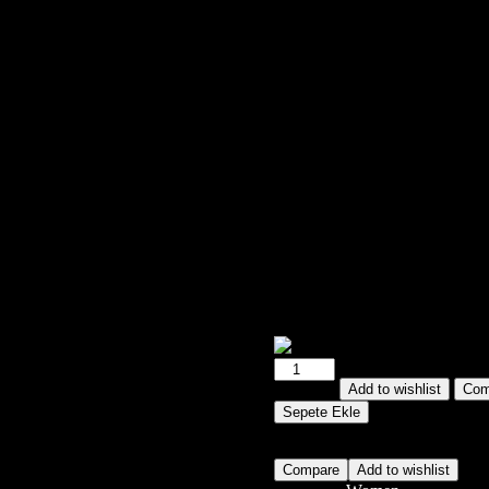
Silver Frame
15,00
₺
Lorem ipsum dolor sit amet, con
et dolore magna aliq minim ven
QUANTITY
Add to wishlist
Com
Sepete Ekle
Compare
Add to wishlist