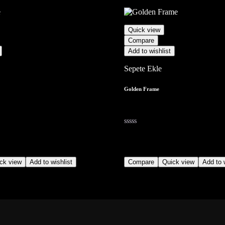
Quick view
Compare
Add to wishlist
Sepete Ekle
Golden Frame
15,00
₺
(No)
ck view
Add to wishlist
Compare
Quick view
Add to w