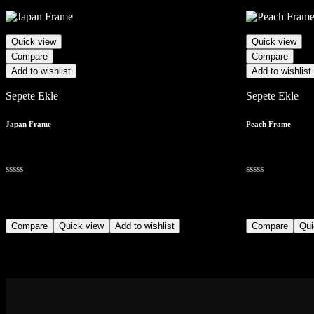
Quick view
Quick view
Compare
Compare
Add to wishlist
Add to wishlist
Sepete Ekle
Sepete Ekle
Japan Frame
Peach Frame
15,00
₺
25,00
₺
(No)
(No)
Compare
Quick view
Add to wishlist
Compare
Qui