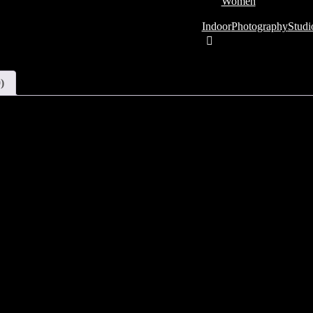
Category:
Women
SKU:
02-9
Tags:
Indoor
Photography
Studi
Share:
)
orper malesuada proin. Neque convallis a cras semper auctor. Libero id 
eugiat in fermentum posuere urna nec tincidunt praesent. Porttitor rhonc 