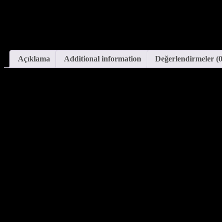
Açıklama
Additional information
Değerlendirmeler (0
Açıklama
Senectus et netus et malesuada. Nunc pulvinar sapien et ligula ullamc
arcu non odio euismod lacinia. In tellus integer feugiat scelerisque. F
ut lectusSenectus et netus et malesuada.
Ek bilgi
Size:
250cm * 220cm
Weight:
400gm