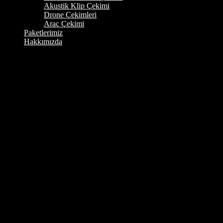
Akustik Klip Çekimi
Drone Çekimleri
Araç Çekimi
Paketlerimiz
Hakkımızda
Silver Frame