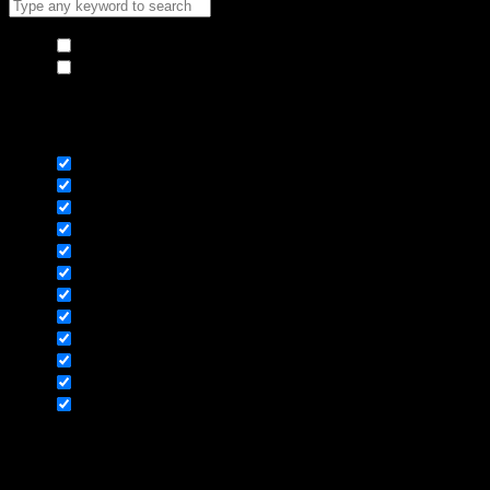
Hide similarities
Highlight differences
Select the fields to be shown. Others will be hidden. Drag and drop
to rearrange the order.
Image
SKU
Rating
Price
Stock
Availability
Add to cart
Description
Content
Weight
Dimensions
Additional information
Click outside to hide the comparison bar
Compare