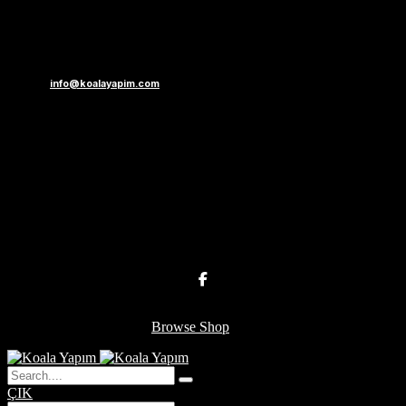
info@koalayapim.com
Karasu, Sakarya
0 543 195 6995
BİZİ BURALARDAN TAKİP EDEBİLİRSİNİZ
Cart
(0 items)
Your cart is empty
Browse Shop
ÇIK