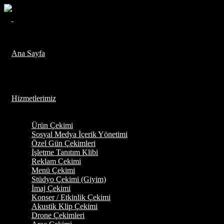
Ana Sayfa
Hizmetlerimiz
Ürün Çekimi
Sosyal Medya İçerik Yönetimi
Özel Gün Çekimleri
İşletme Tanıtım Klibi
Reklam Çekimi
Menü Çekimi
Stüdyo Çekimi (Giyim)
İmaj Çekimi
Konser / Etkinlik Çekimi
Akustik Klip Çekimi
Drone Çekimleri