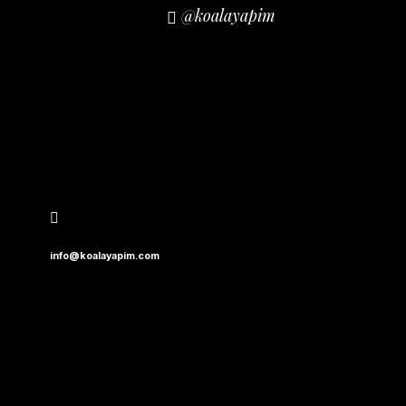
@koalayapim
info@koalayapim.com
Karasu, Sakarya