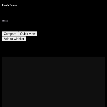
Peach Frame
25,00
₺
(No)
Compare
Quick view
Add to wishlist