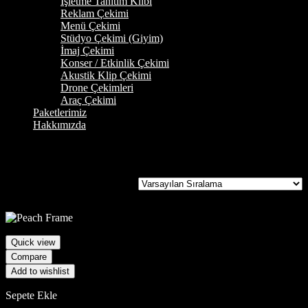
İşletme Tanıtım Klibi
Reklam Çekimi
Menü Çekimi
Stüdyo Çekimi (Giyim)
İmaj Çekimi
Konser / Etkinlik Çekimi
Akustik Klip Çekimi
Drone Çekimleri
Araç Çekimi
Paketlerimiz
Hakkımızda
Spring
Tek bir sonuç gösteriliyor
Quick view
Compare
Add to wishlist
Sepete Ekle