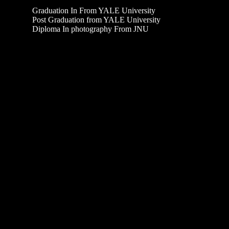
Graduation In From YALE University
Post Graduation from YALE University
Diploma In photography From JNU
LATEST PROJECTS
At vero eos et accusamus et iusto odio digni is simos
ducimus qui blanditiis praesentium volu ptatum dele
niti atque corryi upti quos. dolores et quas molestias.
At vero eos et accusamus et iusto.