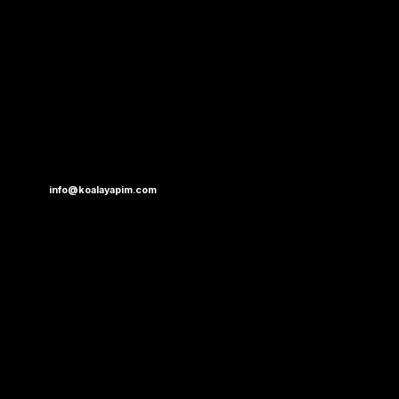
info@koalayapim.com
Karasu, Sakarya
0 543 195 6995