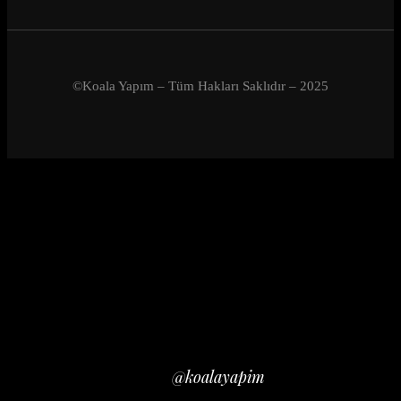
©Koala Yapım – Tüm Hakları Saklıdır – 2025
Close
INSTAGRAM
@koalayapim