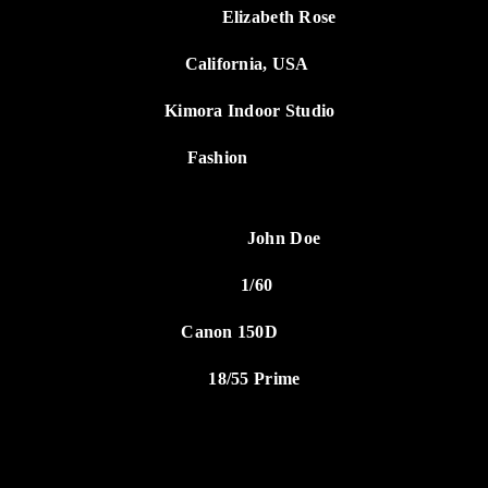
Elizabeth Rose
CLIENT NAME:
California, USA
ADDRESS:
Kimora Indoor Studio
PLACE:
Fashion
CONCEPT:
John Doe
PHOTOGRAPHER:
1/60
SHUTTER SPPED:
Canon 150D
CAMERA:
18/55 Prime
LENSE USED: