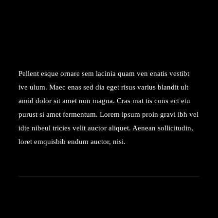
Sundowners love
Pellent esque ornare sem lacinia quam ven enatis vestibt
ive ulum. Maec enas sed dia eget risus varius blandit ult
amid dolor sit amet non magna. Cras mat tis cons ect etu
purust si amet fermentum. Lorem ipsum proin gravi ibh vel
idte nibeul tricies velit auctor aliquet. Aenean sollicitudin,
loret emquisbib endum auctor, nisi.