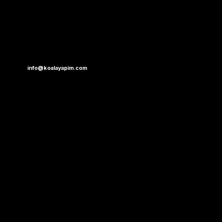
info@koalayapim.com
Karasu, Sakarya
0 543 195 6995
BİZİ BURALARDAN TAKİP EDEBİLİRSİNİZ