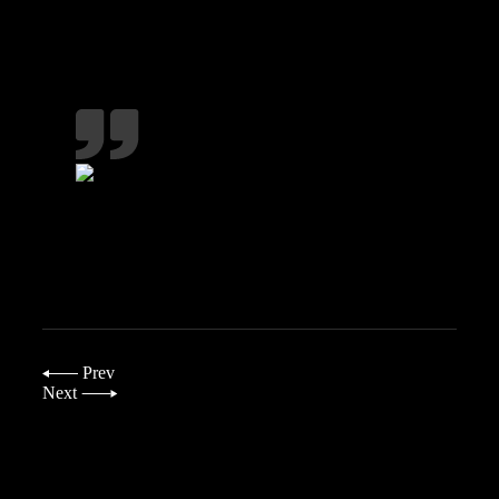
“I have an amazing photography session with
team kimora photography agency, highly
recommended.
Rachel Jackson
New York
Prev
Next